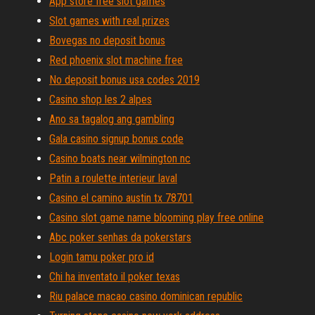
App store free slot games
Slot games with real prizes
Bovegas no deposit bonus
Red phoenix slot machine free
No deposit bonus usa codes 2019
Casino shop les 2 alpes
Ano sa tagalog ang gambling
Gala casino signup bonus code
Casino boats near wilmington nc
Patin a roulette interieur laval
Casino el camino austin tx 78701
Casino slot game name blooming play free online
Abc poker senhas da pokerstars
Login tamu poker pro id
Chi ha inventato il poker texas
Riu palace macao casino dominican republic