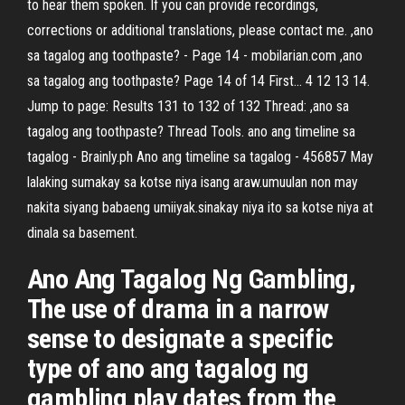
to hear them spoken. If you can provide recordings,
corrections or additional translations, please contact me. ,ano
sa tagalog ang toothpaste? - Page 14 - mobilarian.com ,ano
sa tagalog ang toothpaste? Page 14 of 14 First... 4 12 13 14.
Jump to page: Results 131 to 132 of 132 Thread: ,ano sa
tagalog ang toothpaste? Thread Tools. ano ang timeline sa
tagalog - Brainly.ph Ano ang timeline sa tagalog - 456857 May
lalaking sumakay sa kotse niya isang araw.umuulan non may
nakita siyang babaeng umiiyak.sinakay niya ito sa kotse niya at
dinala sa basement.
Ano Ang Tagalog Ng Gambling,
The use of drama in a narrow
sense to designate a specific
type of ano ang tagalog ng
gambling play dates from the