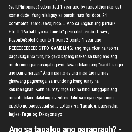
(self.Philippines) submitted 1 year ago by rageofthemike just
some dude. Yung nilalagay sa pansit. runs for door. 24
comments; share; save; hide. ... Ano sa English ang partial?
Stroll. "Partial tayo sa Luneta." permalink; embed; save;
RayonDuSoleil 0 points 1 point 2 points 1 year ago .
REEEEEEEEEEE GTFO.
GAMBLING
:
ang
mga sikat na tao
sa
pagsusugal Sa turn, ito gave kapanganakan sa kung ano ang
modernong pagsusugal ngayon tawag bilang ang "card bilangin
ang pamamaraan." Ang mga ito ay ang mga tao na may
ginawang pagsusugal sa mundo ng isang tunay na
kababalaghan. Kahit na, may mga tao na hindi tanggapin ang
mga ito bilang dakilang inventors dahil sa mga negatibong
epekto ng pagsusugal sa ... Lottery
sa
Tagalog
, pagsasalin,
Ingles-
Tagalog
Diksiyonaryo
Ano sa tagalog ang paragraph
? -