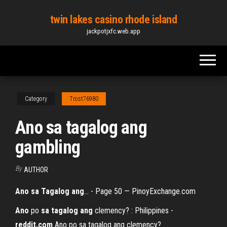
Skip
twin lakes casino rhode island
to
jackpotjxfc.web.app
the
content
Category
Trost76980
Ano sa tagalog ang
gambling
By
AUTHOR
Ano
sa
Tagalog
ang
... - Page 50 — PinoyExchange.com
Ano
po
sa
tagalog
ang
clemency? : Philippines -
reddit.com
Ano po sa tagalog ang clemency?