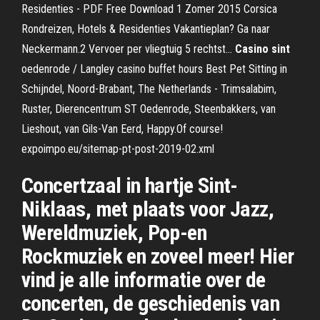
Residenties - PDF Free Download
1 Zomer 2015 Corsica
Rondreizen, Hotels & Residenties Vakantieplan? Ga naar
Neckermann.2 Vervoer per vliegtuig 5 rechtst...
Casino
sint
oedenrode / Langley casino buffet hours
Best Pet Sitting in
Schijndel, Noord-Brabant, The Netherlands - Trimsalabim,
Ruster, Dierencentrum ST Oedenrode, Steenbakkers, van
Lieshout, van Gils-Van Eerd, Happy.Of course!
expoimpo.eu/sitemap-pt-post-2019-​02.xml
Concertzaal in hartje Sint-
Niklaas, met plaats voor Jazz,
Wereldmuziek, Pop-en
Rockmuziek en zoveel meer! Hier
vind je alle informatie over de
concerten, de geschiedenis van