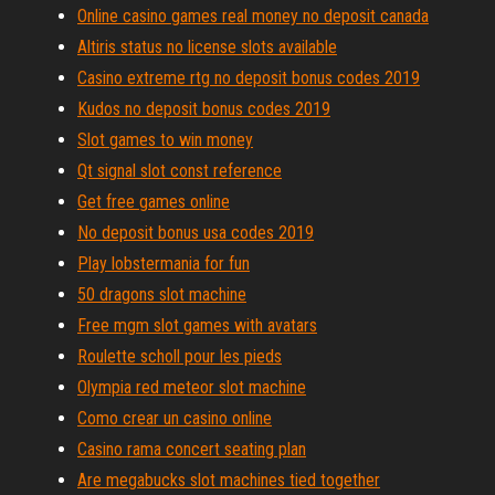
Online casino games real money no deposit canada
Altiris status no license slots available
Casino extreme rtg no deposit bonus codes 2019
Kudos no deposit bonus codes 2019
Slot games to win money
Qt signal slot const reference
Get free games online
No deposit bonus usa codes 2019
Play lobstermania for fun
50 dragons slot machine
Free mgm slot games with avatars
Roulette scholl pour les pieds
Olympia red meteor slot machine
Como crear un casino online
Casino rama concert seating plan
Are megabucks slot machines tied together