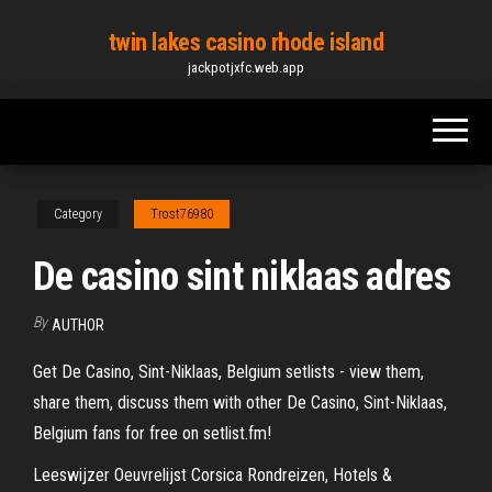
Skip
twin lakes casino rhode island
to
jackpotjxfc.web.app
the
content
Category
Trost76980
De casino sint niklaas adres
By
AUTHOR
Get De Casino, Sint-Niklaas, Belgium setlists - view them,
share them, discuss them with other De Casino, Sint-Niklaas,
Belgium fans for free on setlist.fm!
Leeswijzer Oeuvrelijst
Corsica Rondreizen, Hotels &